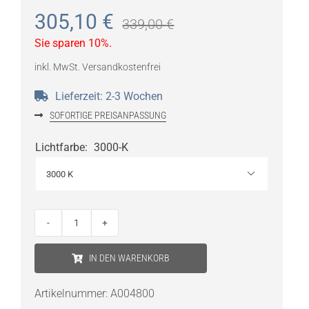
305,10
€
339,00
€
Sie sparen 10%.
inkl. MwSt.
Versandkostenfrei
Lieferzeit:
2-3 Wochen
SOFORTIGE PREISANPASSUNG
Lichtfarbe
:
3000-K

ARTEMIDE
Tolomeo
IN DEN WARENKORB
Tavolo
LED
Artikelnummer:
A004800
(Body)