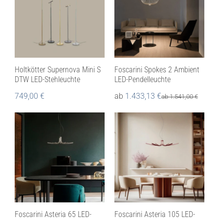
Holtkötter Supernova Mini S
Foscarini Spokes 2 Ambient
DTW LED-Stehleuchte
LED-Pendelleuchte
749,00
€
ab
1.433,13
€
ab
1.541,00
€
Foscarini Asteria 65 LED-
Foscarini Asteria 105 LED-