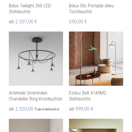
Belux Twilight 360 LED-
Belux Oto Portable Akku
Stehleuchte
Tischleuchte
ab
2.207,00
€
250,00
€
Artemide Unterlinden
Estiluz Belt 4149MG
Chandelier Ring Kronleuchter
Stehleuchte
ab
2.520,00
€
ab
999,00
€
ab
2.800,00
€