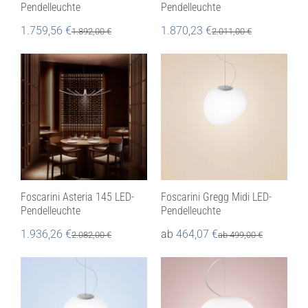
Pendelleuchte
Pendelleuchte
1.759,56
€
1.870,23
€
1.892,00
€
2.011,00
€
Foscarini Asteria 145 LED-
Foscarini Gregg Midi LED-
Pendelleuchte
Pendelleuchte
1.936,26
€
ab
464,07
€
2.082,00
€
ab
499,00
€