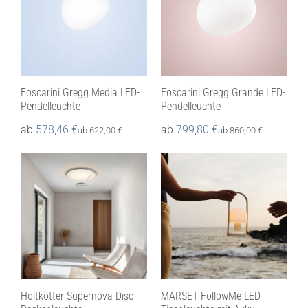
Foscarini Gregg Media LED-
Foscarini Gregg Grande LED-
Pendelleuchte
Pendelleuchte
ab
578,46
€
ab
799,80
€
ab
622,00
€
ab
860,00
€
Holtkötter Supernova Disc
MARSET FollowMe LED-