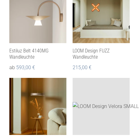
Estiluz Belt 4140MG
LOOM Design FUZZ
Wandleuchte
Wandleuchte
ab
593,00
€
215,00
€