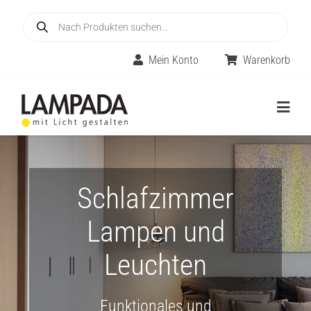
Skip
Products
to
search
content
Mein Konto
Warenkorb
Togg
Navig
Home
Online-Shop
Schlafzimmer
Lampen und
Innenleuchten
Leuchten
Räume
Außenleuchten
Funktionales und