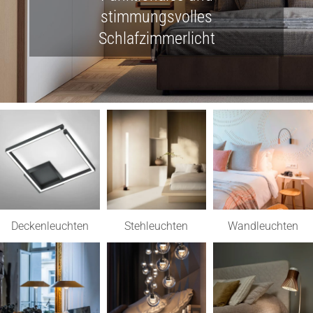
stimmungsvolles
Lichtplanung
Schlafzimmerlicht
Referenzen
Marken
Ratgeber
Sale
Deckenleuchten
Stehleuchten
Wandleuchten