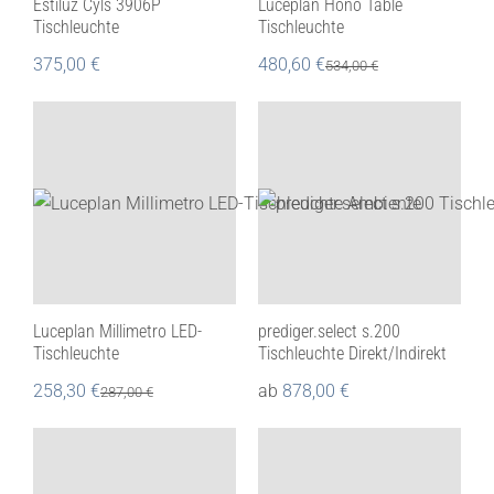
Estiluz Cyls 3906P
Luceplan Hono Table
Tischleuchte
Tischleuchte
375,00
€
480,60
€
534,00
€
Luceplan Millimetro LED-
prediger.select s.200
Tischleuchte
Tischleuchte Direkt/Indirekt
258,30
€
ab
878,00
€
287,00
€