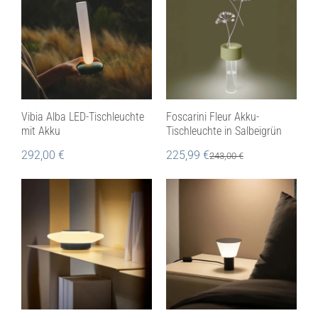
Vibia Alba LED-Tischleuchte
Foscarini Fleur Akku-
mit Akku
Tischleuchte in Salbeigrün
292,00
€
225,99
€
243,00
€