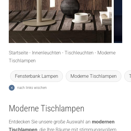
Lichtplanung
Referenzen
Marken
Ratgeber
Startseite
-
Innenleuchten
-
Tischleuchten
-
Moderne
Tischlampen
Sale
Fensterbank Lampen
Moderne Tischlampen
nach links wischen
Moderne Tischlampen
Entdecken Sie unsere große Auswahl an
modernen
, die Ihre Räume mit stimmungsvollem
Tischlampen