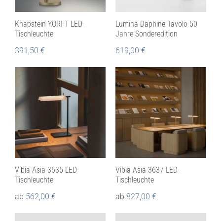
Knapstein YORI-T LED-
Lumina Daphine Tavolo 50
Tischleuchte
Jahre Sonderedition
391,50
€
619,00
€
Vibia Asia 3635 LED-
Vibia Asia 3637 LED-
Tischleuchte
Tischleuchte
ab
562,00
€
ab
827,00
€