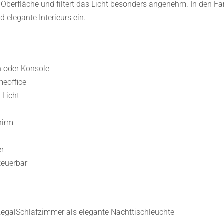
dle Oberfläche und filtert das Licht besonders angenehm. In den 
 elegante Interieurs ein.
h oder Konsole
eoffice
 Licht
hirm
er
teuerbar
RegalSchlafzimmer als elegante Nachttischleuchte