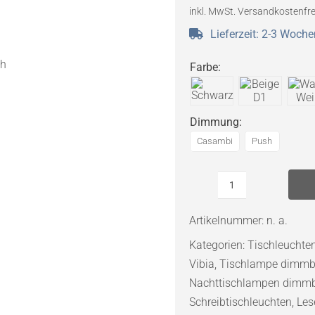
inkl. MwSt.
Versandkostenfre
Lieferzeit:
2-3 Woche
Farbe
:
Dimmung
:
Casambi
Push
Vibia
Asia
Artikelnummer:
n. a.
3635
Kategorien:
Tischleuchte
LED-
Vibia
,
Tischlampe dimmb
Tischleuchte
Nachttischlampen dimm
Menge
Schreibtischleuchten
,
Les