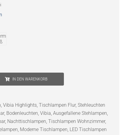
i
n
IN DEN WARENKORB
n
,
Vibia Highlights
,
Tischlampen Flur
,
Stehleuchten
ar
,
Bodenleuchten
,
Vibia
,
Ausgefallene Stehlampen
,
bar
,
Nachttischlampen
,
Tischlampen Wohnzimmer
,
elampen
,
Moderne Tischlampen
,
LED Tischlampen