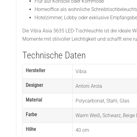
Flur auf Konsole oder Kommode
Homeoffice als wohnliche Schreibtischbeleuch
Hotelzimmer, Lobby oder exklusive Empfangsbe
Die Vibia Asia 3635 LED-Tischleuchte ist die ideale Wa
Momente mit stilvoller Leichtigkeit und schafft eine 
Technische Daten
Hersteller
Vibia
Designer
Antoni Arola
Material
Polycarbonat
,
Stahl
,
Glas
Farbe
Warm Weiß
,
Schwarz
,
Beige
Höhe
40 cm