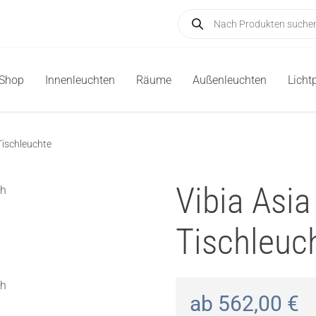
Products
search
-Shop
Innenleuchten
Räume
Außenleuchten
Licht
Tischleuchte
Vibia Asi
Tischleuc
ab
562,00
€