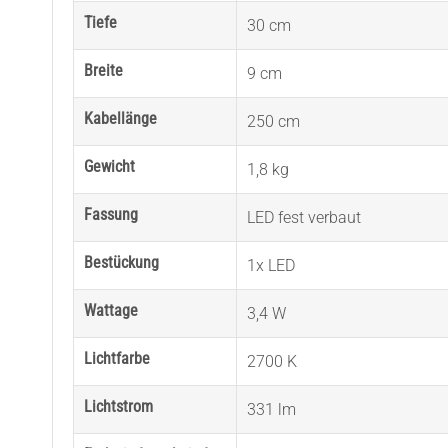
Tiefe
30 cm
Breite
9 cm
Kabellänge
250 cm
Gewicht
1,8 kg
Fassung
LED fest verbaut
Bestückung
1x LED
Wattage
3,4 W
Lichtfarbe
2700 K
Lichtstrom
331 lm