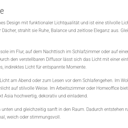
te
es Design mit funktionaler Lichtqualität und ist eine stilvolle L
er Dächer, strahlt sie Ruhe, Balance und zeitlose Eleganz aus. Gle
le im Flur, auf dem Nachttisch im Schlafzimmer oder auf einem
 den verstellbaren Diffusor lässt sich das Licht mit einer ein
tes, indirektes Licht für entspannte Momente.
 Licht am Abend oder zum Lesen vor dem Schlafengehen. Im Wohn
cht auf stilvolle Weise. Im Arbeitszimmer oder Homeoffice biete
t Asia hochwertig, dekorativ und einladend.
ch unten und gleichzeitig sanft in den Raum. Dadurch entstehen 
nal, weich oder stimmungsvoll.