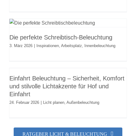
Die perfekte Schreibtisch-
Beleuchtung
Die perfekte Schreibtisch-Beleuchtung
Inspirationen
Arbeitsplatz
Innenbeleuchtung
3. März 2026
|
Inspirationen
,
Arbeitsplatz
,
Innenbeleuchtung
Einfahrt Beleuchtung – Sicherheit,
Komfort und stilvolle Lichtakzente
Einfahrt Beleuchtung – Sicherheit, Komfort
für Hof und Einfahrt
und stilvolle Lichtakzente für Hof und
Licht planen
Außenbeleuchtung
Einfahrt
24. Februar 2026
|
Licht planen
,
Außenbeleuchtung
RATGEBER LICHT & BELEUCHTUNG