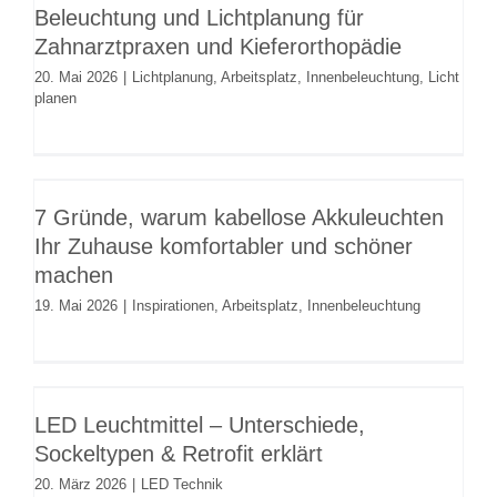
Beleuchtung und Lichtplanung für
Lichtplanung
Arbeitsplatz
Innenbeleuchtung
Licht
Zahnarztpraxen und Kieferorthopädie
planen
20. Mai 2026
|
Lichtplanung
,
Arbeitsplatz
,
Innenbeleuchtung
,
Licht
planen
7 Gründe, warum kabellose
Akkuleuchten Ihr Zuhause
7 Gründe, warum kabellose Akkuleuchten
komfortabler und schöner machen
Ihr Zuhause komfortabler und schöner
Inspirationen
Arbeitsplatz
Innenbeleuchtung
machen
19. Mai 2026
|
Inspirationen
,
Arbeitsplatz
,
Innenbeleuchtung
LED Leuchtmittel – Unterschiede,
Sockeltypen & Retrofit erklärt
LED Leuchtmittel – Unterschiede,
LED Technik
Sockeltypen & Retrofit erklärt
20. März 2026
|
LED Technik