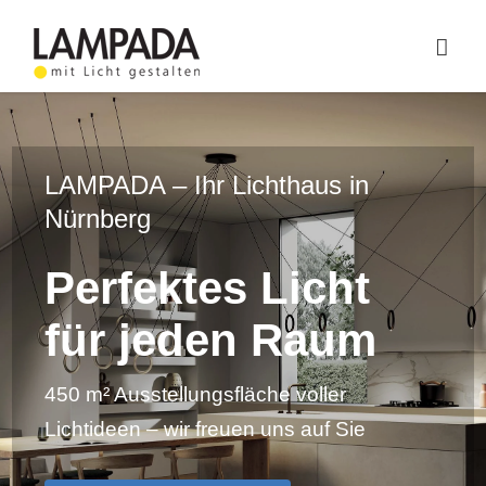
Skip
to
Togg
content
Navig
Home
Online-Shop
LAMPADA – Ihr Lichthaus in
Nürnberg
Lichtplanung
Perfektes Licht
Referenzen
für jeden Raum
Service
450 m² Ausstellungsfläche voller
Ratgeber
Lichtideen – wir freuen uns auf Sie
Marken