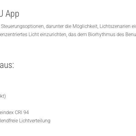
AU App
teuerungsoptionen, darunter die Möglichkeit, Lichtszenarien ei
nzentriertes Licht einzurichten, das dem Biorhythmus des Benut
aus:
kt)
beindex CRI 94
ndfreie Lichtverteilung