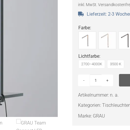
inkl. MwSt.
Versandkostenfre
Lieferzeit:
2-3 Woche
Farbe
:
Lichtfarbe
:
2700–4000K
3500 K
GRAU
Team
Artikelnummer:
n. a.
Connect
Kategorien:
Tischleuchte
LED-
Stehleuchte
Marke:
GRAU
Menge