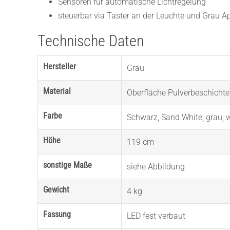
Sensoren für automatische Lichtregelung
steuerbar via Taster an der Leuchte und Grau A
Technische Daten
Hersteller
Grau
Material
Oberfläche Pulverbeschichte
Farbe
Schwarz
,
Sand White
,
grau
,
w
Höhe
119 cm
sonstige Maße
siehe Abbildung
Gewicht
4 kg
Fassung
LED fest verbaut