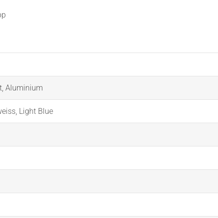
pp
t
,
Aluminium
eiss
,
Light Blue