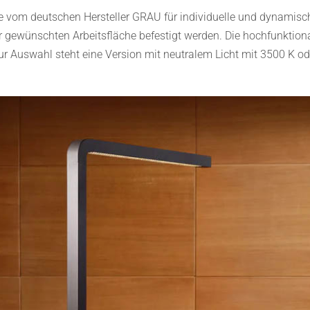
e vom deutschen Hersteller GRAU für individuelle und dynamische
gewünschten Arbeitsfläche befestigt werden. Die hochfunktionale
r Auswahl steht eine Version mit neutralem Licht mit 3500 K od