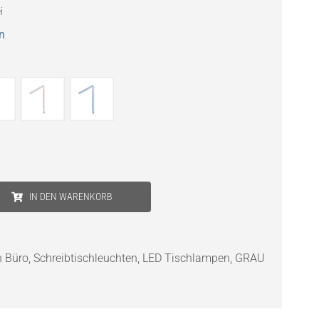
i
n
IN DEN WARENKORB
n Büro
,
Schreibtischleuchten
,
LED Tischlampen
,
GRAU