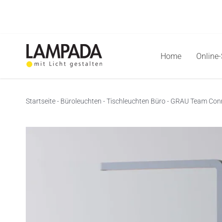
Skip
to
content
Home
Online
Startseite
-
Büroleuchten
-
Tischleuchten Büro
-
GRAU Team Conn