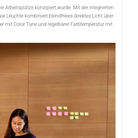
 Arbeitsplätze konzipiert wurde. Mit der integrierten
 Leuchte kombiniert blendfreies direktes Licht über
er mit Color Tune und regelbarer Farbtemperatur mit