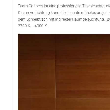
Team Connect ist eine professionelle Tischleuchte, di
Klemmvorrichtung kann die Leuchte mühelos an jeder 
dem Schreibtisch mit indirekter Raumbeleuchtung. Zu
2700 K – 4000 K.