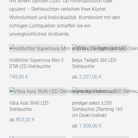
mit einem sanften Licht. Ob minimalistisch oder
opulent – Stehleuchten verleihen Ihrer Küche
Wohnlichkeit und Individualität. Kombiniert mit den
richtigen Lichtquellen schaffen sie ein
unvergleichliches Ambiente.
Holtkötter Supernova Mini S
Belux Twilight 360 LED-
DTW LED-Stehleuchte
Stehleuchte
749,00
€
ab
2.207,00
€
Vibia Asia 3640 LED-
prediger.select s.200
Stehleuchte
Stehleuchte 2flammig 165
cm Direkt/Indirekt
ab
803,00
€
ab
1.508,00
€