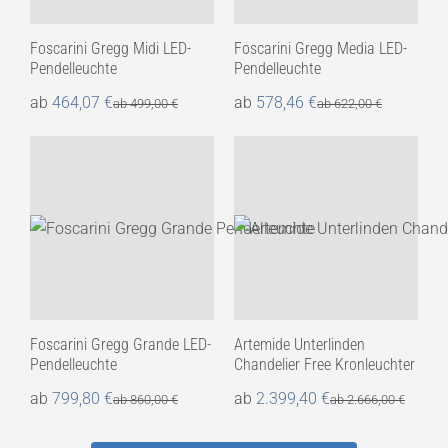
Foscarini Gregg Midi LED-
Foscarini Gregg Media LED-
Pendelleuchte
Pendelleuchte
ab
464,07
€
ab
578,46
€
ab
499,00
€
ab
622,00
€
Foscarini Gregg Grande LED-
Artemide Unterlinden
Pendelleuchte
Chandelier Free Kronleuchter
ab
799,80
€
ab
2.399,40
€
ab
860,00
€
ab
2.666,00
€