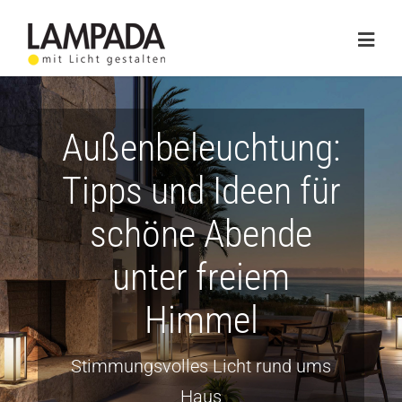
Skip
to
Togg
content
Navig
Home
Außenbeleuchtung:
Online-Shop
Tipps und Ideen für
Lichtplanung
schöne Abende
Referenzen
unter freiem
Service
Himmel
Ratgeber
Stimmungsvolles Licht rund ums
Marken
Haus