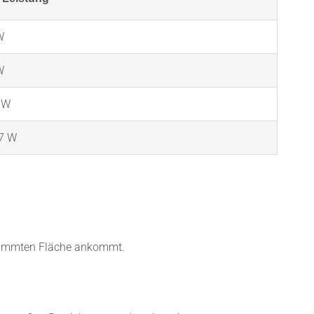
W
W
 W
7 W
estimmten Fläche ankommt.