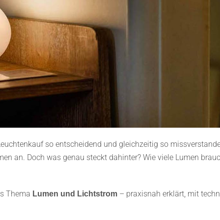
Leuchtenkauf so entscheidend und gleichzeitig so missverstanden
umen an. Doch was genau steckt dahinter? Wie viele Lumen brauc
das Thema
– praxisnah erklärt, mit tec
Lumen und Lichtstrom