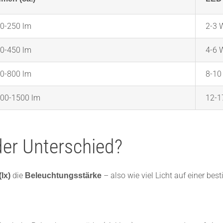
0-250 lm
2-3 
0-450 lm
4-6 
0-800 lm
8-10
00-1500 lm
12-1
der Unterschied?
die
– also wie viel Licht auf einer b
lx)
Beleuchtungsstärke