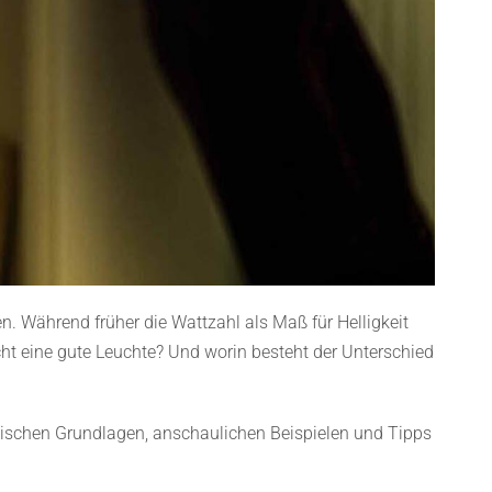
. Während früher die Wattzahl als Maß für Helligkeit
ht eine gute Leuchte? Und worin besteht der Unterschied
hnischen Grundlagen, anschaulichen Beispielen und Tipps