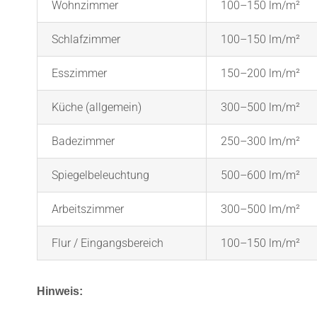
Wohnzimmer
100–150 lm/m²
Schlafzimmer
100–150 lm/m²
Esszimmer
150–200 lm/m²
Küche (allgemein)
300–500 lm/m²
Badezimmer
250–300 lm/m²
Spiegelbeleuchtung
500–600 lm/m²
Arbeitszimmer
300–500 lm/m²
Flur / Eingangsbereich
100–150 lm/m²
Hinweis: