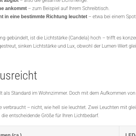
– also die gesamte Lichtmenge.
t abgibt
– zum Beispiel auf Ihrem Schreibtisch.
äche ankommt
– etwa bei einem Spot
ht in eine bestimmte Richtung leuchtet
 gebündelt, ist die Lichtstärke (Candela) hoch – trifft es konze
gestreut, sinken Lichtstärke und Lux, obwohl der Lumen-Wert glei
usreicht
galt als Standard im Wohnzimmer. Doch mit dem Aufkommen von 
e verbraucht – nicht, wie hell sie leuchtet. Zwei Leuchten mit gl
 die entscheidende Größe für Ihren Lichtbedarf.
men (ca.)
LED-