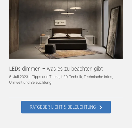
LEDs dimmen – was es zu beachten gibt
Tipps und Tricks
LED Technik
Technische Infos
Umwelt
und Beleuchtung
LEDs dimmen – was es zu beachten gibt
5. Juli 2023
|
Tipps und Tricks
,
LED Technik
,
Technische Infos
,
Umwelt und Beleuchtung
RATGEBER LICHT & BELEUCHTUNG