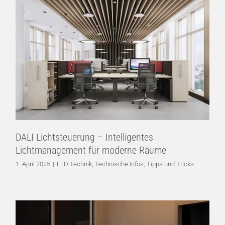
DALI Lichtsteuerung – Intelligentes
Lichtmanagement für moderne Räume
LED Technik
Technische Infos
Tipps und Tricks
DALI Lichtsteuerung – Intelligentes
Lichtmanagement für moderne Räume
1. April 2025
|
LED Technik
,
Technische Infos
,
Tipps und Tricks