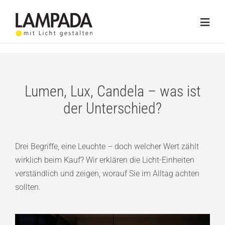
Skip
to
Togg
content
Navig
Home
Online-Shop
Lumen, Lux, Candela – was ist
der Unterschied?
Lichtplanung
Referenzen
Drei Begriffe, eine Leuchte – doch welcher Wert zählt
Service
wirklich beim Kauf? Wir erklären die Licht-Einheiten
verständlich und zeigen, worauf Sie im Alltag achten
Ratgeber
sollten.
Marken