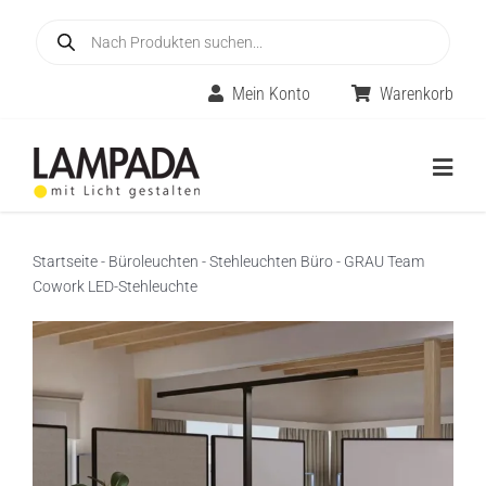
Skip
Products
to
search
content
Mein Konto
Warenkorb
Togg
Navig
Home
Startseite
-
Büroleuchten
-
Stehleuchten Büro
-
GRAU Team
Cowork LED-Stehleuchte
Online-Shop
Innenleuchten
Räume
Außenleuchten