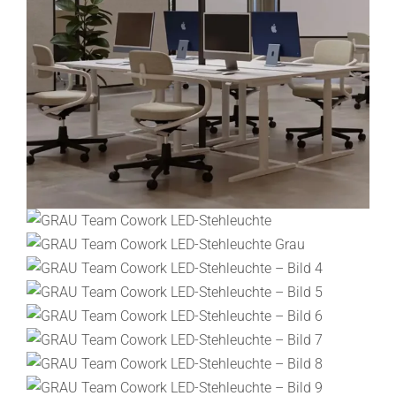
Lichtplanung
Referenzen
Marken
Ratgeber
Sale