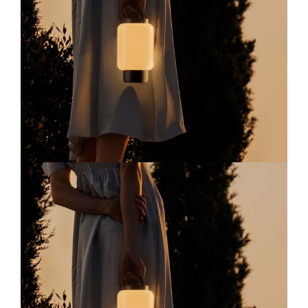
Lichtplanung
Referenzen
Marken
Ratgeber
Sale