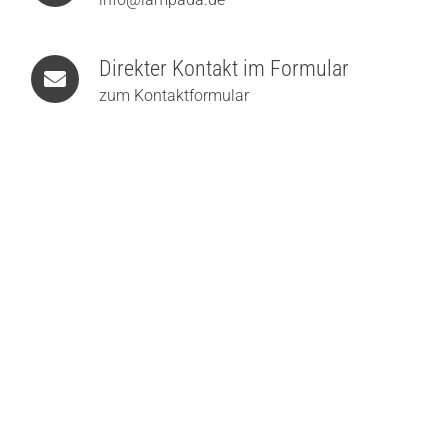
Direkter Kontakt im Formular
zum Kontaktformular
MARSET FollowMe LED-Tischleuchte mit Akku
223,00
€