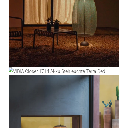
Lichtplanung
Referenzen
Marken
Ratgeber
Sale