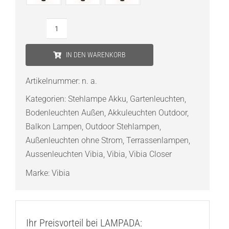
VIBIA
Closer
IN DEN WARENKORB
1714
Akku
Artikelnummer:
n. a.
Stehleuchte
Kategorien:
Stehlampe Akku
,
Gartenleuchten
,
Menge
Bodenleuchten Außen
,
Akkuleuchten Outdoor
,
Balkon Lampen
,
Outdoor Stehlampen
,
Außenleuchten ohne Strom
,
Terrassenlampen
,
Aussenleuchten Vibia
,
Vibia
,
Vibia Closer
Marke:
Vibia
Ihr Preisvorteil bei LAMPADA: