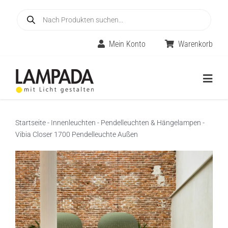
Skip
Products
to
search
content
Mein Konto
Warenkorb
Togg
Navig
Home
Startseite
-
Innenleuchten
-
Pendelleuchten & Hängelampen
-
Vibia Closer 1700 Pendelleuchte Außen
Online-Shop
Innenleuchten
Räume
Außenleuchten