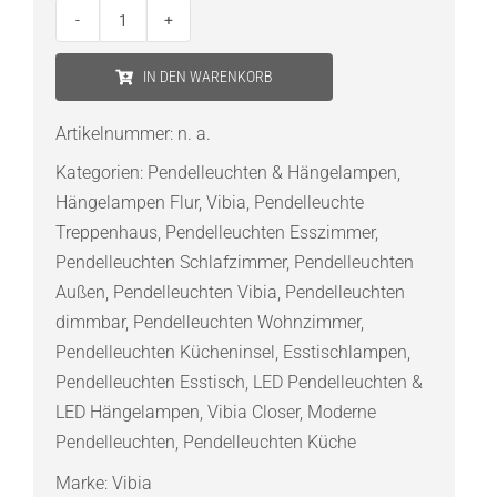
Vibia
Closer
IN DEN WARENKORB
1700
Pendelleuchte
Artikelnummer:
n. a.
Außen
Kategorien:
Pendelleuchten & Hängelampen
,
Menge
Hängelampen Flur
,
Vibia
,
Pendelleuchte
Treppenhaus
,
Pendelleuchten Esszimmer
,
Pendelleuchten Schlafzimmer
,
Pendelleuchten
Außen
,
Pendelleuchten Vibia
,
Pendelleuchten
dimmbar
,
Pendelleuchten Wohnzimmer
,
Pendelleuchten Kücheninsel
,
Esstischlampen
,
Pendelleuchten Esstisch
,
LED Pendelleuchten &
LED Hängelampen
,
Vibia Closer
,
Moderne
Pendelleuchten
,
Pendelleuchten Küche
Marke:
Vibia