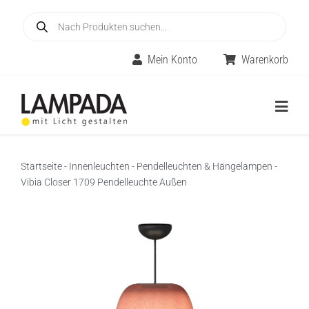
Skip
Products
to
search
content
Mein Konto
Warenkorb
Togg
Navig
Home
Startseite
-
Innenleuchten
-
Pendelleuchten & Hängelampen
-
Vibia Closer 1709 Pendelleuchte Außen
Online-Shop
Innenleuchten
Räume
Außenleuchten