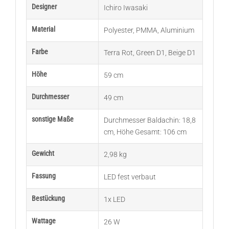
Designer
Ichiro Iwasaki
Material
Polyester
,
PMMA
,
Aluminium
Farbe
Terra Rot
,
Green D1
,
Beige D1
Höhe
59 cm
Durchmesser
49 cm
sonstige Maße
Durchmesser Baldachin: 18,8
cm
,
Höhe Gesamt: 106 cm
Gewicht
2,98 kg
Fassung
LED fest verbaut
Bestückung
1x LED
Wattage
26 W