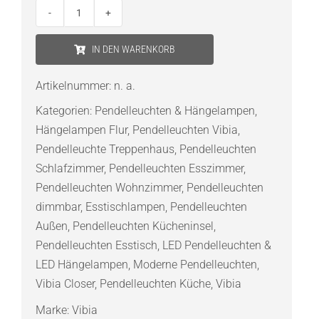
Vibia
Closer
IN DEN WARENKORB
1709
Pendelleuchte
Artikelnummer:
n. a.
Außen
Kategorien:
Pendelleuchten & Hängelampen
,
Menge
Hängelampen Flur
,
Pendelleuchten Vibia
,
Pendelleuchte Treppenhaus
,
Pendelleuchten
Schlafzimmer
,
Pendelleuchten Esszimmer
,
Pendelleuchten Wohnzimmer
,
Pendelleuchten
dimmbar
,
Esstischlampen
,
Pendelleuchten
Außen
,
Pendelleuchten Kücheninsel
,
Pendelleuchten Esstisch
,
LED Pendelleuchten &
LED Hängelampen
,
Moderne Pendelleuchten
,
Vibia Closer
,
Pendelleuchten Küche
,
Vibia
Marke:
Vibia