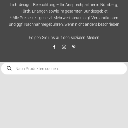
Lichtdesign | Beleuchtung – Ihr Ansprechpartner in Nürnberg,
Fürth, Erlangen sowie im gesamten Bundesgebiet
* Alle Preise inkl. gesetzl. Mehrwertsteuer zzgl.
Versandkosten
und ggf. Nachnahmegebühren, wenn nicht anders beschrieben
Folgen Sie uns auf den sozialen Medien
Products
search