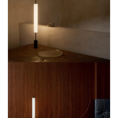
Lichtplanung
Referenzen
Marken
Ratgeber
Sale