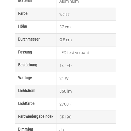
Material
Aluminium
Farbe
weiss
Höhe
57 cm
Durchmesser
Ø 5 cm
Fassung
LED fest verbaut
Bestückung
1x LED
Wattage
21 W
Lichtstrom
850 lm
Lichtfarbe
2700 K
Farbwiedergabeindex
CRI 90
Dimmbar
Ja