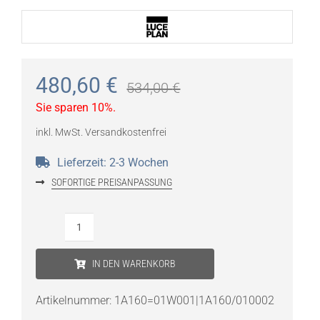
480,60
€
534,00
€
Sie sparen 10%.
inkl. MwSt.
Versandkostenfrei
Lieferzeit:
2-3 Wochen
SOFORTIGE PREISANPASSUNG
Luceplan
Hono
IN DEN WARENKORB
Table
Tischleuchte
Artikelnummer:
1A160=01W001|1A160/010002
Menge