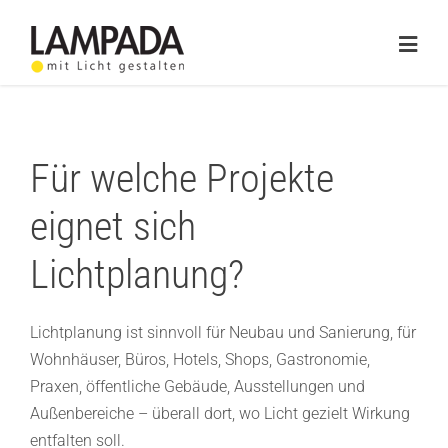
Skip
to
Togg
content
Navig
Home
Online-Shop
Für welche Projekte
Lichtplanung
eignet sich
Referenzen
Lichtplanung?
Service
Lichtplanung ist sinnvoll für Neubau und Sanierung, für
Wohnhäuser, Büros, Hotels, Shops, Gastronomie,
Ratgeber
Praxen, öffentliche Gebäude, Ausstellungen und
Marken
Außenbereiche – überall dort, wo Licht gezielt Wirkung
entfalten soll.