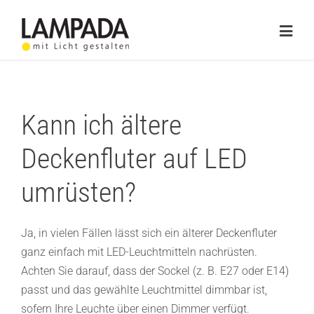
Skip
to
Togg
content
Navig
Home
Online-Shop
Kann ich ältere
Lichtplanung
Deckenfluter auf LED
Referenzen
umrüsten?
Service
Ja, in vielen Fällen lässt sich ein älterer Deckenfluter
ganz einfach mit LED-Leuchtmitteln nachrüsten.
Ratgeber
Achten Sie darauf, dass der Sockel (z. B. E27 oder E14)
Marken
passt und das gewählte Leuchtmittel dimmbar ist,
sofern Ihre Leuchte über einen Dimmer verfügt.