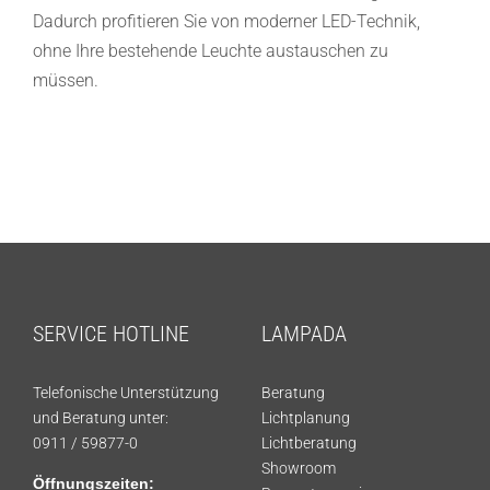
Showroom
Dadurch profitieren Sie von moderner LED-Technik,
ohne Ihre bestehende Leuchte austauschen zu
Über uns
müssen.
Kontakt
SERVICE HOTLINE
LAMPADA
Telefonische Unterstützung
Beratung
und Beratung unter:
Lichtplanung
0911 / 59877-0
Lichtberatung
Showroom
Öffnungszeiten: