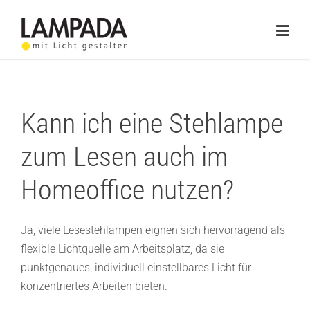
Skip
to
Togg
content
Navig
Home
Online-Shop
Kann ich eine Stehlampe
Lichtplanung
zum Lesen auch im
Referenzen
Homeoffice nutzen?
Service
Ja, viele Lesestehlampen eignen sich hervorragend als
flexible Lichtquelle am Arbeitsplatz, da sie
Ratgeber
punktgenaues, individuell einstellbares Licht für
Marken
konzentriertes Arbeiten bieten.