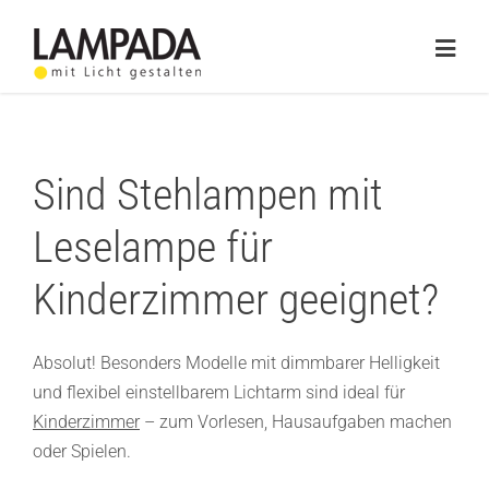
Skip
to
Togg
content
Navig
Home
Online-Shop
Sind Stehlampen mit
Lichtplanung
Leselampe für
Referenzen
Kinderzimmer geeignet?
Service
Absolut! Besonders Modelle mit dimmbarer Helligkeit
und flexibel einstellbarem Lichtarm sind ideal für
Ratgeber
Kinderzimmer
– zum Vorlesen, Hausaufgaben machen
Marken
oder Spielen.