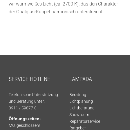
wir warmweißes Licht (ca. 2700 K), das den Charakter
Showroom
der Opalglas-Kuppel harmonisch unterstreicht.
Jobs
Kontakt
SERVICE HOTLINE
LAMPADA
Telefonische Unterstützung
Beratung
und Beratung unter:
Lichtplanung
0911 / 59877-0
Lichtberatung
Showroom
Öffnungszeiten:
Reparaturservice
MO: geschlossen!
Ratgeber