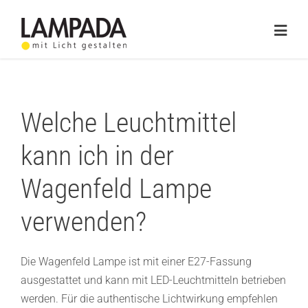
Skip
to
Togg
content
Navig
Home
Online-Shop
Welche Leuchtmittel
Lichtplanung
kann ich in der
Referenzen
Wagenfeld Lampe
verwenden?
Service
Ratgeber
Die Wagenfeld Lampe ist mit einer E27-Fassung
ausgestattet und kann mit LED-Leuchtmitteln betrieben
Marken
werden. Für die authentische Lichtwirkung empfehlen