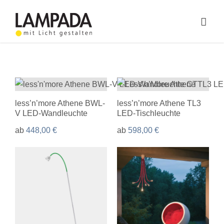
Skip
to
Togg
content
Navig
Home
Online-Shop
less’n’more Athene BWL-
less’n’more Athene TL3
Lichtplanung
V LED-Wandleuchte
LED-Tischleuchte
Referenzen
ab
448,00
€
ab
598,00
€
Service
Ratgeber
Marken