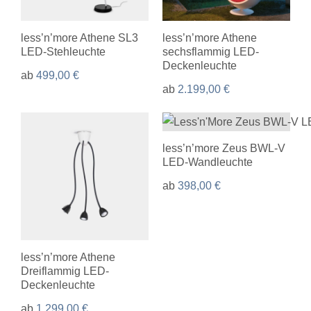
Showroom
less’n’more Athene SL3
less’n’more Athene
Über uns
LED-Stehleuchte
sechsflammig LED-
Deckenleuchte
ab
499,00
€
Kontakt
ab
2.199,00
€
less’n’more Zeus BWL-V
LED-Wandleuchte
ab
398,00
€
less’n’more Athene
Dreiflammig LED-
Deckenleuchte
ab
1.299,00
€