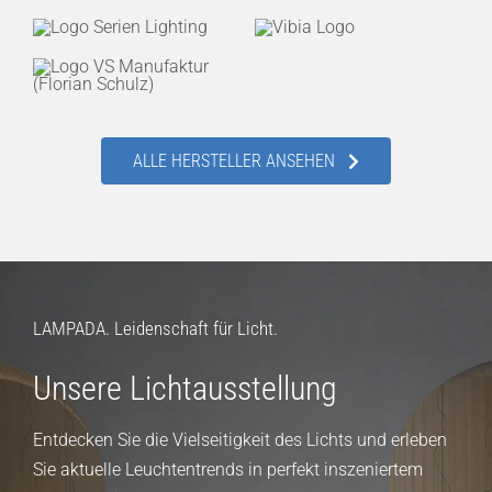
ALLE HERSTELLER ANSEHEN
LAMPADA. Leidenschaft für Licht.
Unsere Lichtausstellung
Entdecken Sie die Vielseitigkeit des Lichts und erleben
Sie aktuelle Leuchtentrends in perfekt inszeniertem