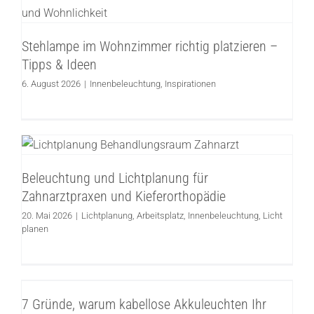
platzieren – Tipps & Ideen
Innenbeleuchtung
Inspirationen
Stehlampe im Wohnzimmer richtig platzieren –
Tipps & Ideen
6. August 2026
|
Innenbeleuchtung
,
Inspirationen
Beleuchtung und Lichtplanung für
Zahnarztpraxen und Kieferorthopädie
Lichtplanung
Arbeitsplatz
Innenbeleuchtung
Licht
Beleuchtung und Lichtplanung für
planen
Zahnarztpraxen und Kieferorthopädie
20. Mai 2026
|
Lichtplanung
,
Arbeitsplatz
,
Innenbeleuchtung
,
Licht
planen
7 Gründe, warum kabellose Akkuleuchten
Ihr Zuhause komfortabler und schöner
7 Gründe, warum kabellose Akkuleuchten Ihr
machen