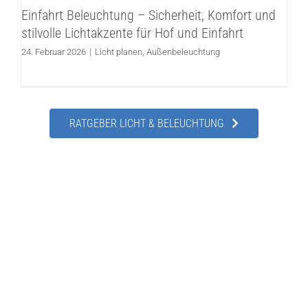
Einfahrt Beleuchtung – Sicherheit, Komfort und
und Einfahrt
stilvolle Lichtakzente für Hof und Einfahrt
Licht planen
Außenbeleuchtung
24. Februar 2026
|
Licht planen
,
Außenbeleuchtung
RATGEBER LICHT & BELEUCHTUNG