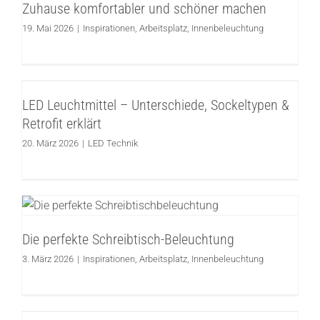
Zuhause komfortabler und schöner machen
Inspirationen
Arbeitsplatz
Innenbeleuchtung
19. Mai 2026
|
Inspirationen
,
Arbeitsplatz
,
Innenbeleuchtung
LED Leuchtmittel – Unterschiede,
Sockeltypen & Retrofit erklärt
LED Leuchtmittel – Unterschiede, Sockeltypen &
LED Technik
Retrofit erklärt
20. März 2026
|
LED Technik
Die perfekte Schreibtisch-Beleuchtung
Inspirationen
Arbeitsplatz
Innenbeleuchtung
Die perfekte Schreibtisch-Beleuchtung
3. März 2026
|
Inspirationen
,
Arbeitsplatz
,
Innenbeleuchtung
Einfahrt Beleuchtung – Sicherheit,
Komfort und stilvolle Lichtakzente für Hof