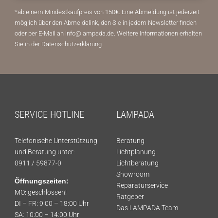
*ab einem Mindestkaufpreis von 150€.
Eine Abmeldung ist jederzeit
möglich über den Abmeldelink, den Sie in jedem Newsletter finden
oder per E-Mail an info@lampada.de. Weitere Informationen erhalten
Sie in der
Datenschutzerklärung
.
SERVICE HOTLINE
LAMPADA
Telefonische Unterstützung
Beratung
und Beratung unter:
Lichtplanung
0911 / 59877-0
Lichtberatung
Showroom
Öffnungszeiten:
Reparaturservice
MO: geschlossen!
Ratgeber
DI – FR: 9:00 – 18:00 Uhr
Das LAMPADA Team
SA: 10:00 – 14:00 Uhr