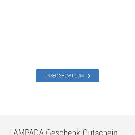
Außenleuchten und zeigen Ihnen die vielfältigen
Einsatzmöglichkeiten funktionaler Lichtsysteme für
Ihre Wohn- und Arbeitsbereiche. Besuchen Sie unsere
Leuchtenausstellungen und lassen Sie sich von
unseren erfahrenen Lichtberatern individuell und
umfassend zu allen Fragen rund um das Thema Licht
beraten.
UNSER SHOW ROOM
LAMPADA Geschenk-Gutschein