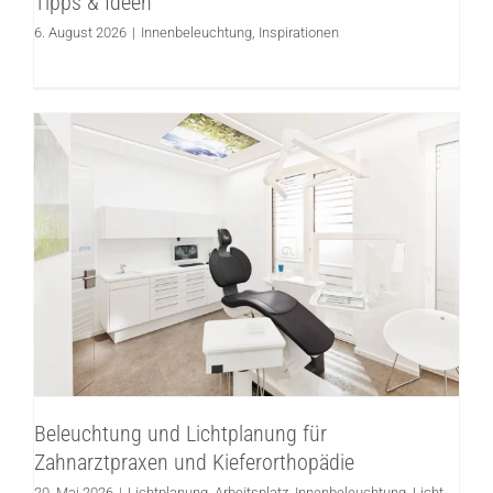
Tipps & Ideen
6. August 2026
|
Innenbeleuchtung
,
Inspirationen
Beleuchtung und Lichtplanung für
Zahnarztpraxen und Kieferorthopädie
Lichtplanung
Arbeitsplatz
Innenbeleuchtung
Licht
planen
Beleuchtung und Lichtplanung für
Zahnarztpraxen und Kieferorthopädie
20. Mai 2026
|
Lichtplanung
,
Arbeitsplatz
,
Innenbeleuchtung
,
Licht