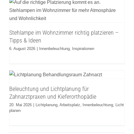
Stehlampe im Wohnzimmer richtig
platzieren – Tipps & Ideen
Innenbeleuchtung
Inspirationen
Stehlampe im Wohnzimmer richtig platzieren –
Tipps & Ideen
6. August 2026
|
Innenbeleuchtung
,
Inspirationen
Beleuchtung und Lichtplanung für
Zahnarztpraxen und Kieferorthopädie
Lichtplanung
Arbeitsplatz
Innenbeleuchtung
Licht
Beleuchtung und Lichtplanung für
planen
Zahnarztpraxen und Kieferorthopädie
20. Mai 2026
|
Lichtplanung
,
Arbeitsplatz
,
Innenbeleuchtung
,
Licht
planen
7 Gründe, warum kabellose Akkuleuchten