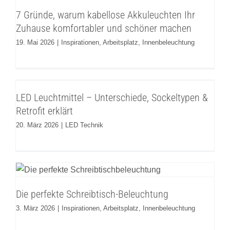
Ihr Zuhause komfortabler und schöner
7 Gründe, warum kabellose Akkuleuchten Ihr
machen
Zuhause komfortabler und schöner machen
Inspirationen
Arbeitsplatz
Innenbeleuchtung
19. Mai 2026
|
Inspirationen
,
Arbeitsplatz
,
Innenbeleuchtung
LED Leuchtmittel – Unterschiede,
Sockeltypen & Retrofit erklärt
LED Leuchtmittel – Unterschiede, Sockeltypen &
LED Technik
Retrofit erklärt
20. März 2026
|
LED Technik
Die perfekte Schreibtisch-Beleuchtung
Inspirationen
Arbeitsplatz
Innenbeleuchtung
Die perfekte Schreibtisch-Beleuchtung
3. März 2026
|
Inspirationen
,
Arbeitsplatz
,
Innenbeleuchtung