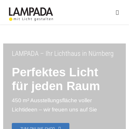
Skip
to
Togg
content
Navig
Home
Online-Shop
LAMPADA – Ihr Lichthaus in Nürnberg
Lichtplanung
Perfektes Licht
Referenzen
für jeden Raum
Service
450 m² Ausstellungsfläche voller
Ratgeber
Lichtideen – wir freuen uns auf Sie
Marken