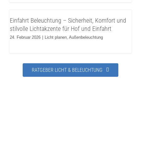
Einfahrt Beleuchtung – Sicherheit,
Komfort und stilvolle Lichtakzente für Hof
Einfahrt Beleuchtung – Sicherheit, Komfort und
und Einfahrt
stilvolle Lichtakzente für Hof und Einfahrt
Licht planen
Außenbeleuchtung
24. Februar 2026
|
Licht planen
,
Außenbeleuchtung
RATGEBER LICHT & BELEUCHTUNG