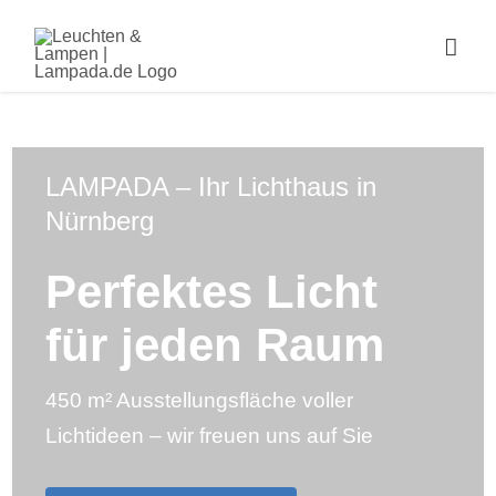
Skip
to
Togg
content
Navig
Home
Online-Shop
LAMPADA – Ihr Lichthaus in
Nürnberg
Lichtplanung
Perfektes Licht
Referenzen
für jeden Raum
Service
450 m² Ausstellungsfläche voller
Ratgeber
Lichtideen – wir freuen uns auf Sie
Marken