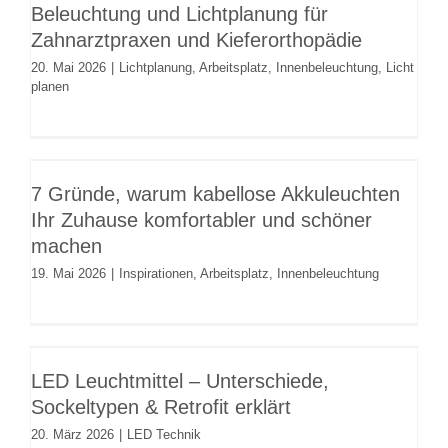
Beleuchtung und Lichtplanung für
Lichtplanung
Arbeitsplatz
Innenbeleuchtung
Licht
Zahnarztpraxen und Kieferorthopädie
planen
20. Mai 2026
|
Lichtplanung
,
Arbeitsplatz
,
Innenbeleuchtung
,
Licht
planen
7 Gründe, warum kabellose
Akkuleuchten Ihr Zuhause
7 Gründe, warum kabellose Akkuleuchten
komfortabler und schöner machen
Ihr Zuhause komfortabler und schöner
Inspirationen
Arbeitsplatz
Innenbeleuchtung
machen
19. Mai 2026
|
Inspirationen
,
Arbeitsplatz
,
Innenbeleuchtung
LED Leuchtmittel – Unterschiede,
Sockeltypen & Retrofit erklärt
LED Leuchtmittel – Unterschiede,
LED Technik
Sockeltypen & Retrofit erklärt
20. März 2026
|
LED Technik