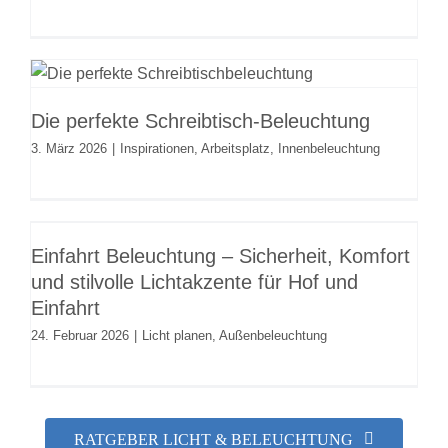
Die perfekte Schreibtisch-
Beleuchtung
Die perfekte Schreibtisch-Beleuchtung
Inspirationen
Arbeitsplatz
Innenbeleuchtung
3. März 2026
|
Inspirationen
,
Arbeitsplatz
,
Innenbeleuchtung
Einfahrt Beleuchtung – Sicherheit,
Komfort und stilvolle Lichtakzente
Einfahrt Beleuchtung – Sicherheit, Komfort
für Hof und Einfahrt
und stilvolle Lichtakzente für Hof und
Licht planen
Außenbeleuchtung
Einfahrt
24. Februar 2026
|
Licht planen
,
Außenbeleuchtung
RATGEBER LICHT & BELEUCHTUNG