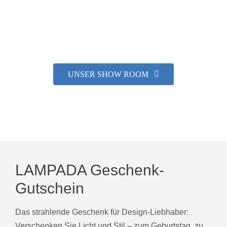
lassen Sie sich von unseren erfahrenen Lichtberatern
individuell und umfassend zu allen Fragen rund um
das Thema Licht beraten.
UNSER SHOW ROOM
LAMPADA Geschenk-
Gutschein
Das strahlende Geschenk für Design-Liebhaber:
Verschenken Sie Licht und Stil – zum Geburtstag, zu