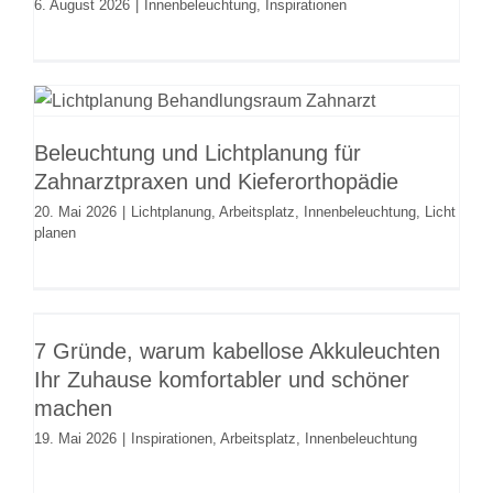
6. August 2026
|
Innenbeleuchtung
,
Inspirationen
Beleuchtung und Lichtplanung für
Zahnarztpraxen und
Kieferorthopädie
Beleuchtung und Lichtplanung für
Lichtplanung
Arbeitsplatz
Innenbeleuchtung
Licht
Zahnarztpraxen und Kieferorthopädie
planen
20. Mai 2026
|
Lichtplanung
,
Arbeitsplatz
,
Innenbeleuchtung
,
Licht
planen
7 Gründe, warum kabellose
Akkuleuchten Ihr Zuhause
7 Gründe, warum kabellose Akkuleuchten
komfortabler und schöner machen
Ihr Zuhause komfortabler und schöner
Inspirationen
Arbeitsplatz
Innenbeleuchtung
machen
19. Mai 2026
|
Inspirationen
,
Arbeitsplatz
,
Innenbeleuchtung