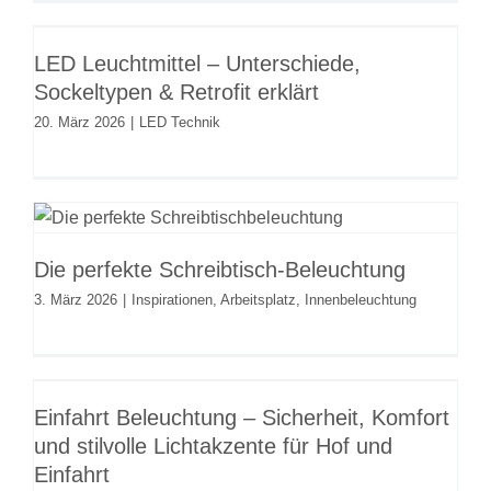
LED Leuchtmittel – Unterschiede,
Sockeltypen & Retrofit erklärt
LED Leuchtmittel – Unterschiede,
LED Technik
Sockeltypen & Retrofit erklärt
20. März 2026
|
LED Technik
Die perfekte Schreibtisch-
Beleuchtung
Die perfekte Schreibtisch-Beleuchtung
Inspirationen
Arbeitsplatz
Innenbeleuchtung
3. März 2026
|
Inspirationen
,
Arbeitsplatz
,
Innenbeleuchtung
Einfahrt Beleuchtung – Sicherheit,
Komfort und stilvolle Lichtakzente
Einfahrt Beleuchtung – Sicherheit, Komfort
für Hof und Einfahrt
und stilvolle Lichtakzente für Hof und
Licht planen
Außenbeleuchtung
Einfahrt