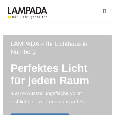
Skip
to
Togg
content
Navig
Home
Online-Shop
LAMPADA – Ihr Lichthaus in
Nürnberg
Lichtplanung
Perfektes Licht
Referenzen
für jeden Raum
Service
450 m² Ausstellungsfläche voller
Ratgeber
Lichtideen – wir freuen uns auf Sie
Marken