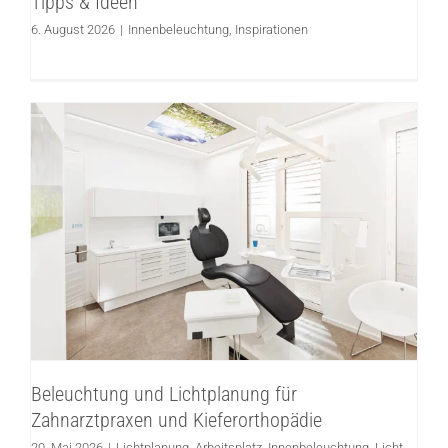
Tipps & Ideen
6. August 2026
|
Innenbeleuchtung
,
Inspirationen
Beleuchtung und Lichtplanung für
Zahnarztpraxen und Kieferorthopädie
Lichtplanung
Arbeitsplatz
Innenbeleuchtung
Licht
planen
Beleuchtung und Lichtplanung für
Zahnarztpraxen und Kieferorthopädie
20. Mai 2026
|
Lichtplanung
,
Arbeitsplatz
,
Innenbeleuchtung
,
Licht