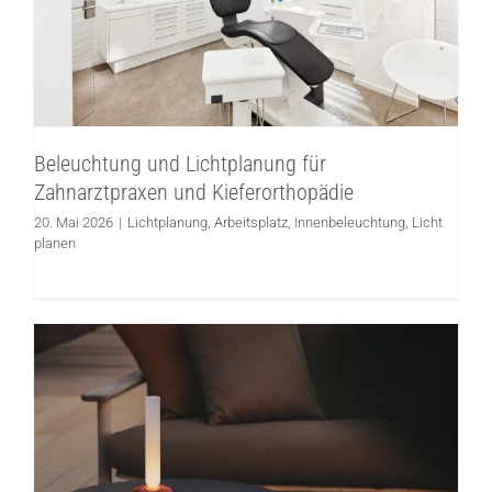
Lichtplanung
Arbeitsplatz
Innenbeleuchtung
Licht
planen
Beleuchtung und Lichtplanung für
Zahnarztpraxen und Kieferorthopädie
20. Mai 2026
|
Lichtplanung
,
Arbeitsplatz
,
Innenbeleuchtung
,
Licht
planen
7 Gründe, warum kabellose Akkuleuchten
Ihr Zuhause komfortabler und schöner