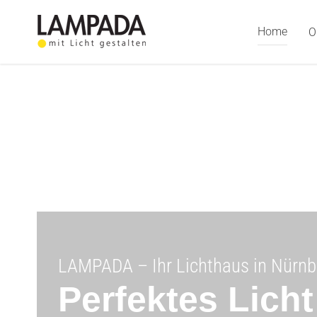
Skip
to
Home
O
content
LAMPADA – Ihr Lichthaus in Nürnb
Perfektes Lich