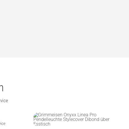
n
vice
vice