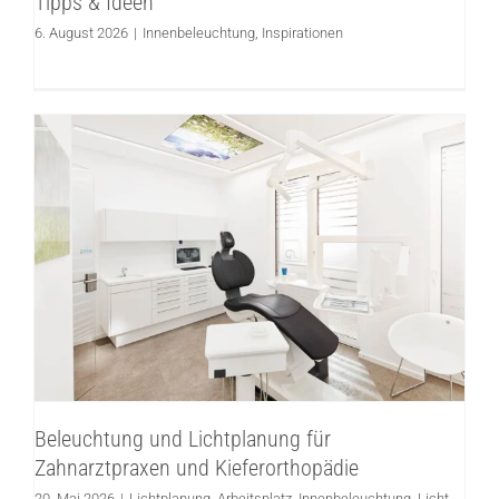
Tipps & Ideen
6. August 2026
|
Innenbeleuchtung
,
Inspirationen
Beleuchtung und Lichtplanung für
Zahnarztpraxen und Kieferorthopädie
Lichtplanung
Arbeitsplatz
Innenbeleuchtung
Licht
planen
Beleuchtung und Lichtplanung für
Zahnarztpraxen und Kieferorthopädie
20. Mai 2026
|
Lichtplanung
,
Arbeitsplatz
,
Innenbeleuchtung
,
Licht