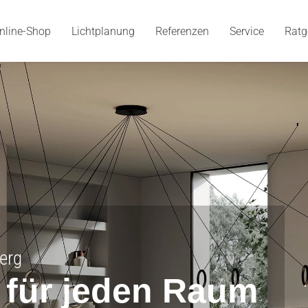
nline-Shop
Lichtplanung
Referenzen
Service
Ratg
erg
t für jeden Raum