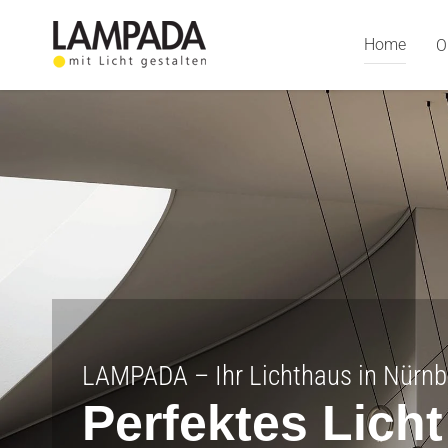
Skip
to
Home
O
content
LAMPADA – Ihr Lichthaus in Nürnb
Perfektes Lich