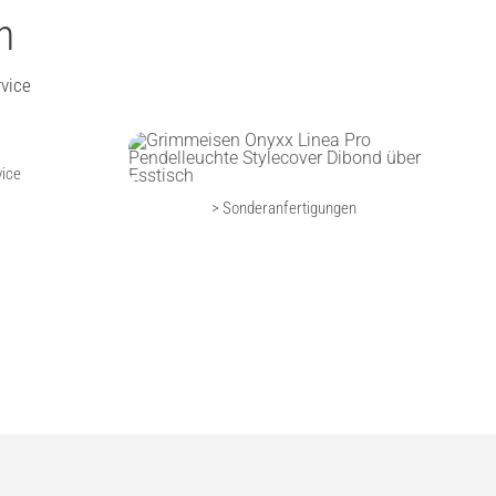
n
vice
vice
> Sonderanfertigungen