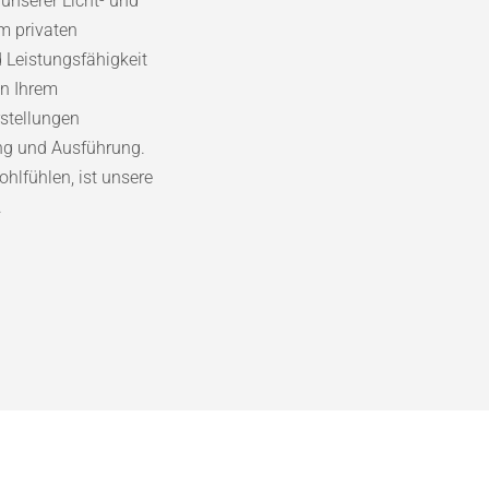
 unserer Licht- und
m privaten
 Leistungsfähigkeit
in Ihrem
rstellungen
ng und Ausführung.
hlfühlen, ist unsere
.