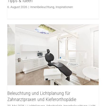
Tipps & Ideen
6. August 2026
|
Innenbeleuchtung
,
Inspirationen
Beleuchtung und Lichtplanung für
Zahnarztpraxen und Kieferorthopädie
Lichtplanung
Arbeitsplatz
Innenbeleuchtung
Licht
planen
Beleuchtung und Lichtplanung für
Zahnarztpraxen und Kieferorthopädie
20. Mai 2026
|
Lichtplanung
,
Arbeitsplatz
,
Innenbeleuchtung
,
Licht