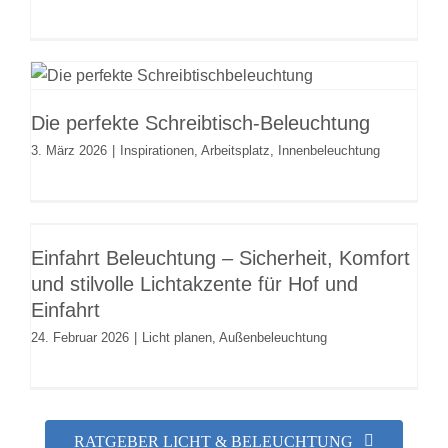
Die perfekte Schreibtisch-
Beleuchtung
Die perfekte Schreibtisch-Beleuchtung
Inspirationen
Arbeitsplatz
Innenbeleuchtung
3. März 2026
|
Inspirationen
,
Arbeitsplatz
,
Innenbeleuchtung
Einfahrt Beleuchtung – Sicherheit,
Komfort und stilvolle Lichtakzente
Einfahrt Beleuchtung – Sicherheit, Komfort
für Hof und Einfahrt
und stilvolle Lichtakzente für Hof und
Licht planen
Außenbeleuchtung
Einfahrt
24. Februar 2026
|
Licht planen
,
Außenbeleuchtung
RATGEBER LICHT & BELEUCHTUNG