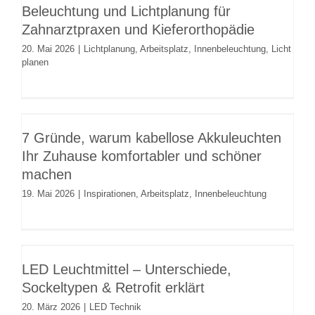
Beleuchtung und Lichtplanung für
Lichtplanung
Arbeitsplatz
Innenbeleuchtung
Licht
Zahnarztpraxen und Kieferorthopädie
planen
20. Mai 2026
|
Lichtplanung
,
Arbeitsplatz
,
Innenbeleuchtung
,
Licht
planen
7 Gründe, warum kabellose
Akkuleuchten Ihr Zuhause
7 Gründe, warum kabellose Akkuleuchten
komfortabler und schöner machen
Ihr Zuhause komfortabler und schöner
Inspirationen
Arbeitsplatz
Innenbeleuchtung
machen
19. Mai 2026
|
Inspirationen
,
Arbeitsplatz
,
Innenbeleuchtung
LED Leuchtmittel – Unterschiede,
Sockeltypen & Retrofit erklärt
LED Leuchtmittel – Unterschiede,
LED Technik
Sockeltypen & Retrofit erklärt
20. März 2026
|
LED Technik