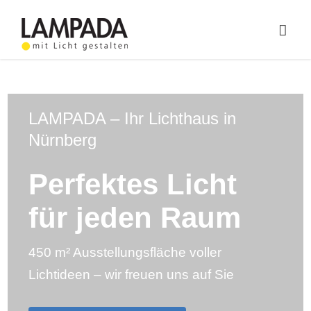
Skip
to
Togg
content
Navig
Home
Online-Shop
LAMPADA – Ihr Lichthaus in
Nürnberg
Lichtplanung
Perfektes Licht
Referenzen
für jeden Raum
Service
450 m² Ausstellungsfläche voller
Ratgeber
Lichtideen – wir freuen uns auf Sie
Marken