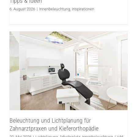
Tipps & Ideen
6. August 2026
|
Innenbeleuchtung
,
Inspirationen
Beleuchtung und Lichtplanung für
Zahnarztpraxen und Kieferorthopädie
Lichtplanung
Arbeitsplatz
Innenbeleuchtung
Licht
planen
Beleuchtung und Lichtplanung für
Zahnarztpraxen und Kieferorthopädie
20. Mai 2026
|
Lichtplanung
,
Arbeitsplatz
,
Innenbeleuchtung
,
Licht