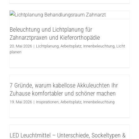
Beleuchtung und Lichtplanung für
Zahnarztpraxen und Kieferorthopädie
Lichtplanung
Arbeitsplatz
Innenbeleuchtung
Licht
Beleuchtung und Lichtplanung für
planen
Zahnarztpraxen und Kieferorthopädie
20. Mai 2026
|
Lichtplanung
,
Arbeitsplatz
,
Innenbeleuchtung
,
Licht
planen
7 Gründe, warum kabellose Akkuleuchten
Ihr Zuhause komfortabler und schöner
7 Gründe, warum kabellose Akkuleuchten Ihr
machen
Zuhause komfortabler und schöner machen
Inspirationen
Arbeitsplatz
Innenbeleuchtung
19. Mai 2026
|
Inspirationen
,
Arbeitsplatz
,
Innenbeleuchtung
LED Leuchtmittel – Unterschiede,
Sockeltypen & Retrofit erklärt
LED Leuchtmittel – Unterschiede, Sockeltypen &