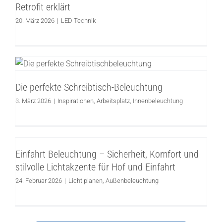
LED Technik
Retrofit erklärt
20. März 2026
|
LED Technik
Die perfekte Schreibtisch-Beleuchtung
Inspirationen
Arbeitsplatz
Innenbeleuchtung
Die perfekte Schreibtisch-Beleuchtung
3. März 2026
|
Inspirationen
,
Arbeitsplatz
,
Innenbeleuchtung
Einfahrt Beleuchtung – Sicherheit,
Komfort und stilvolle Lichtakzente für Hof
Einfahrt Beleuchtung – Sicherheit, Komfort und
und Einfahrt
stilvolle Lichtakzente für Hof und Einfahrt
Licht planen
Außenbeleuchtung
24. Februar 2026
|
Licht planen
,
Außenbeleuchtung