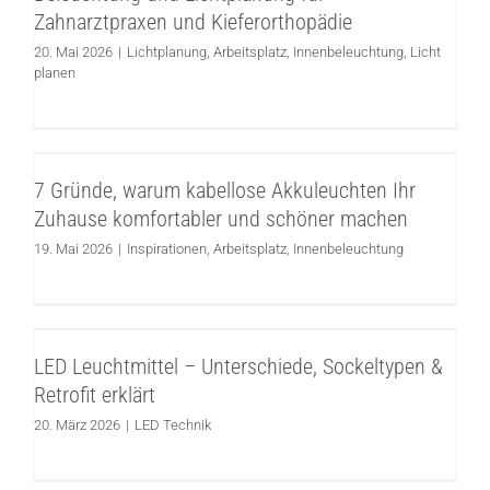
planen
Zahnarztpraxen und Kieferorthopädie
20. Mai 2026
|
Lichtplanung
,
Arbeitsplatz
,
Innenbeleuchtung
,
Licht
planen
7 Gründe, warum kabellose Akkuleuchten
Ihr Zuhause komfortabler und schöner
7 Gründe, warum kabellose Akkuleuchten Ihr
machen
Zuhause komfortabler und schöner machen
Inspirationen
Arbeitsplatz
Innenbeleuchtung
19. Mai 2026
|
Inspirationen
,
Arbeitsplatz
,
Innenbeleuchtung
LED Leuchtmittel – Unterschiede,
Sockeltypen & Retrofit erklärt
LED Leuchtmittel – Unterschiede, Sockeltypen &
LED Technik
Retrofit erklärt
20. März 2026
|
LED Technik