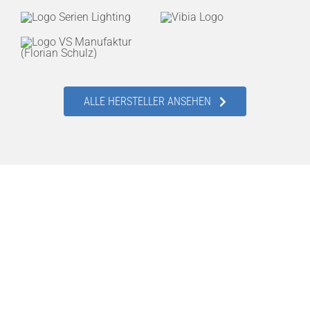
ALLE HERSTELLER ANSEHEN
LAMPADA. Leidenschaft für Licht.
Unsere Lichtausstellung
Entdecken Sie die Vielseitigkeit des Lichts und erleben
Sie aktuelle Leuchtentrends in perfekt inszeniertem