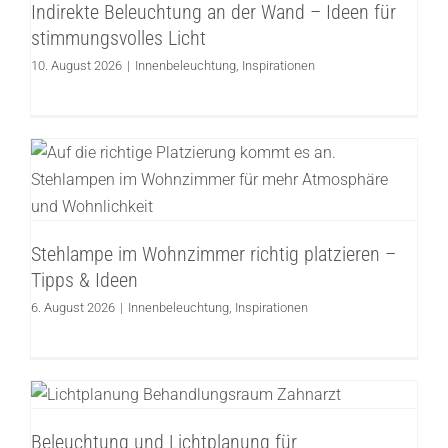
Indirekte Beleuchtung an der Wand – Ideen für
Innenbeleuchtung
Inspirationen
stimmungsvolles Licht
10. August 2026
|
Innenbeleuchtung
,
Inspirationen
Stehlampe im Wohnzimmer richtig
platzieren – Tipps & Ideen
Innenbeleuchtung
Inspirationen
Stehlampe im Wohnzimmer richtig platzieren –
Tipps & Ideen
6. August 2026
|
Innenbeleuchtung
,
Inspirationen
Beleuchtung und Lichtplanung für
Zahnarztpraxen und Kieferorthopädie
Lichtplanung
Arbeitsplatz
Innenbeleuchtung
Licht
Beleuchtung und Lichtplanung für