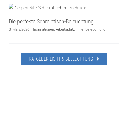
Die perfekte Schreibtisch-Beleuchtung
Inspirationen
Arbeitsplatz
Innenbeleuchtung
Die perfekte Schreibtisch-Beleuchtung
3. März 2026
|
Inspirationen
,
Arbeitsplatz
,
Innenbeleuchtung
RATGEBER LICHT & BELEUCHTUNG