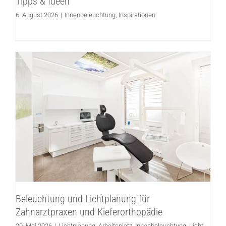
Tipps & Ideen
6. August 2026
|
Innenbeleuchtung
,
Inspirationen
Beleuchtung und Lichtplanung für
Zahnarztpraxen und Kieferorthopädie
Lichtplanung
Arbeitsplatz
Innenbeleuchtung
Licht
planen
Beleuchtung und Lichtplanung für
Zahnarztpraxen und Kieferorthopädie
20. Mai 2026
|
Lichtplanung
,
Arbeitsplatz
,
Innenbeleuchtung
,
Licht