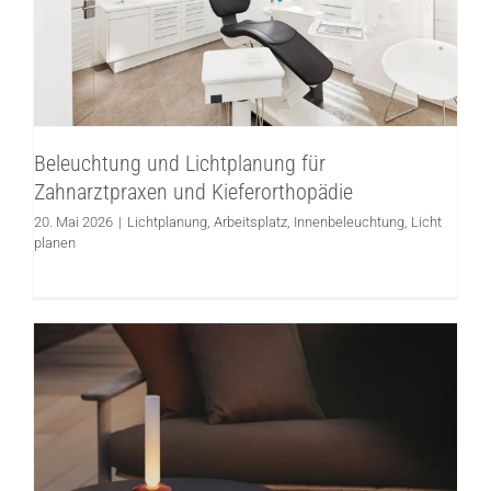
Lichtplanung
Arbeitsplatz
Innenbeleuchtung
Licht
planen
Beleuchtung und Lichtplanung für
Zahnarztpraxen und Kieferorthopädie
20. Mai 2026
|
Lichtplanung
,
Arbeitsplatz
,
Innenbeleuchtung
,
Licht
planen
7 Gründe, warum kabellose Akkuleuchten
Ihr Zuhause komfortabler und schöner