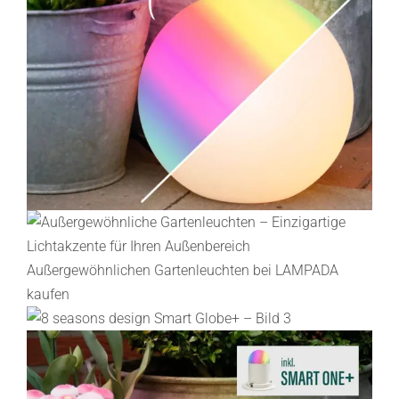
Lichtplanung
Referenzen
Marken
Ratgeber
Sale