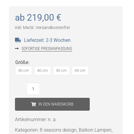
ab
219,00
€
inkl. MwSt.
Versandkostenfrei
Lieferzeit:
2-3 Wochen
SOFORTIGE PREISANPASSUNG
Größe
:
30 cm
40 cm
50 cm
60 cm
8
seasons
IN DEN WARENKORB
design
Smart
Artikelnummer:
n. a.
Globe+
Kategorien:
8 seasons design
,
Balkon Lampen
,
Menge