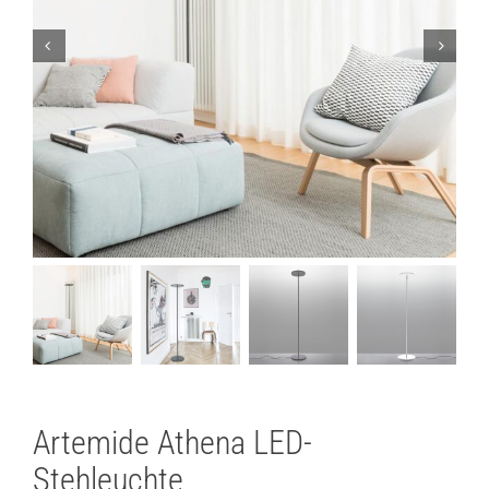
Lichtplanung
Referenzen
Marken
Ratgeber
Sale
Artemide Athena LED-
Stehleuchte