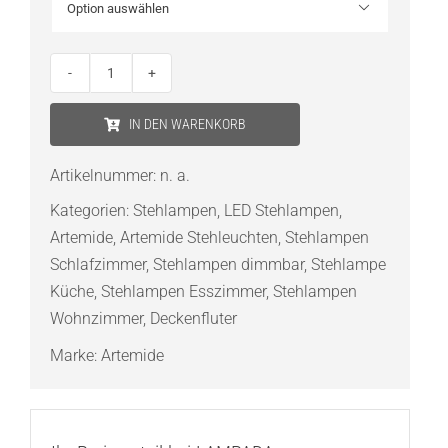

Artemide
Athena
IN DEN WARENKORB
LED-
Stehleuchte
Artikelnummer:
n. a.
Menge
Kategorien:
Stehlampen
,
LED Stehlampen
,
Artemide
,
Artemide Stehleuchten
,
Stehlampen
Schlafzimmer
,
Stehlampen dimmbar
,
Stehlampe
Küche
,
Stehlampen Esszimmer
,
Stehlampen
Wohnzimmer
,
Deckenfluter
Marke:
Artemide