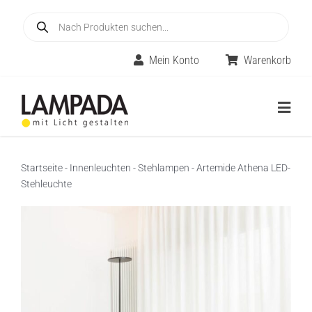
Skip
Products
to
search
content
Mein Konto
Warenkorb
Togg
Navig
Home
Startseite
-
Innenleuchten
-
Stehlampen
-
Artemide Athena LED-
Stehleuchte
Online-Shop
Innenleuchten
Räume
Außenleuchten