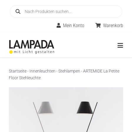
Skip
Products
to
search
content
Mein Konto
Warenkorb
Togg
Navig
Home
Startseite
-
Innenleuchten
-
Stehlampen
-
ARTEMIDE La Petite
Floor Stehleuchte
Online-Shop
Innenleuchten
Räume
Außenleuchten