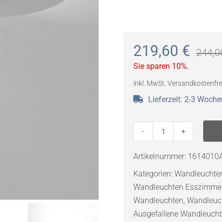
219,60
€
244,
Sie sparen 10%.
inkl. MwSt.
Versandkostenfre
Lieferzeit:
2-3 Woche
ARTEMIDE
Rea
Artikelnummer:
1614010
12
Kategorien:
Wandleuchte
LED
Wandleuchten Esszimme
Wandleuchte
Wandleuchten
,
Wandleuc
Menge
Ausgefallene Wandleuch