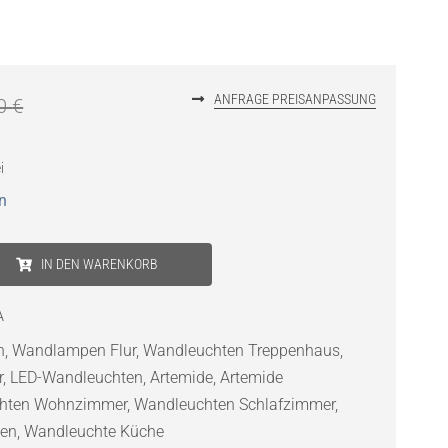
ANFRAGE PREISANPASSUNG
00
€
i
n
IN DEN WARENKORB
A
n
,
Wandlampen Flur
,
Wandleuchten Treppenhaus
,
r
,
LED-Wandleuchten
,
Artemide
,
Artemide
hten Wohnzimmer
,
Wandleuchten Schlafzimmer
,
ten
,
Wandleuchte Küche