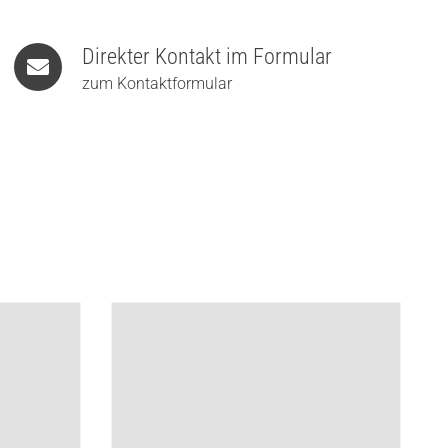
Direkter Kontakt im Formular
zum Kontaktformular
ED-
Artemide Ixa Wall Spot LED-
Wandleuchte
355,50
€
395,00
€