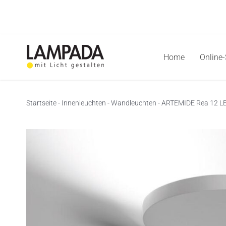
Skip
to
content
Home
Online
Startseite
-
Innenleuchten
-
Wandleuchten
-
ARTEMIDE Rea 12 L