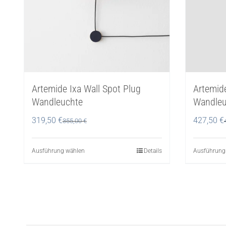
Ausführung
Artemide Ixa Wall Spot Plug
Wandleuchte
319,50
€
355,00
€
Ausführung wählen
Dieses
Details
Produkt
weist
mehrere
Varianten
auf.