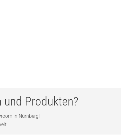
n und Produkten?
room in Nürnberg
!
elt!