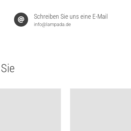
Schreiben Sie uns eine E-Mail
info@lampada.de
 Sie
e Ixa Wall Arm Plug LED-
Artemide Ixa Wall Plug L
chte
Wandleuchte
427,50
€
475,00
€
475,00
€