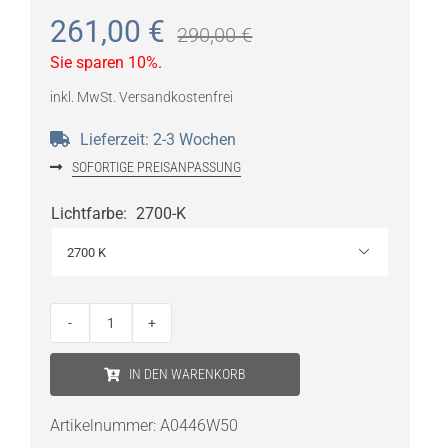
261,00
€
290,00
€
Sie sparen 10%.
inkl. MwSt.
Versandkostenfrei
Lieferzeit:
2-3 Wochen
SOFORTIGE PREISANPASSUNG
Lichtfarbe
:
2700-K

ARTEMIDE
Tolomeo
IN DEN WARENKORB
Faretto
LED-
Artikelnummer:
A0446W50
Wandleuchte