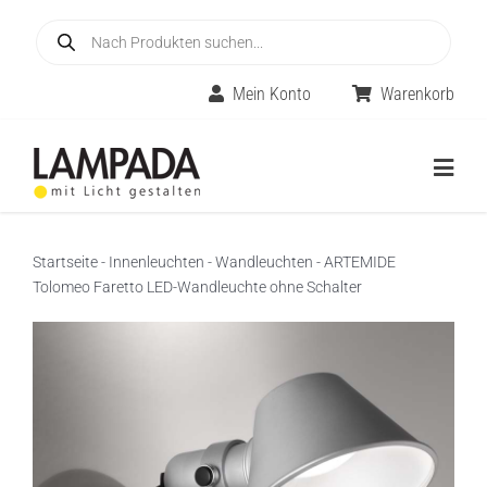
Skip
Products
to
search
content
Mein Konto
Warenkorb
Togg
Navig
Home
Startseite
-
Innenleuchten
-
Wandleuchten
-
ARTEMIDE
Tolomeo Faretto LED-Wandleuchte ohne Schalter
Online-Shop
Innenleuchten
Räume
Außenleuchten