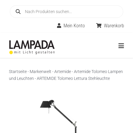
Skip
Products
to
search
content
Mein Konto
Warenkorb
Togg
Navig
Home
Startseite
-
Markenwelt
-
Artemide
-
Artemide Tolomeo Lampen
und Leuchten
-
ARTEMIDE Tolomeo Lettura Stehleuchte
Online-Shop
Innenleuchten
Räume
Außenleuchten