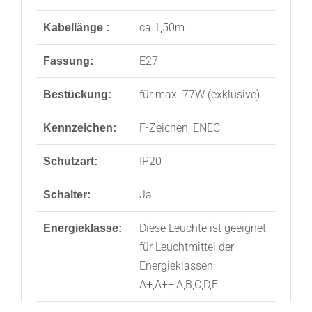
ca.1,50m
Kabellänge :
E27
Fassung:
für max. 77W (exklusive)
Bestückung:
F-Zeichen, ENEC
Kennzeichen:
IP20
Schutzart:
Ja
Schalter:
Diese Leuchte ist geeignet
Energieklasse:
für Leuchtmittel der
Energieklassen:
A+,A++,A,B,C,D,E