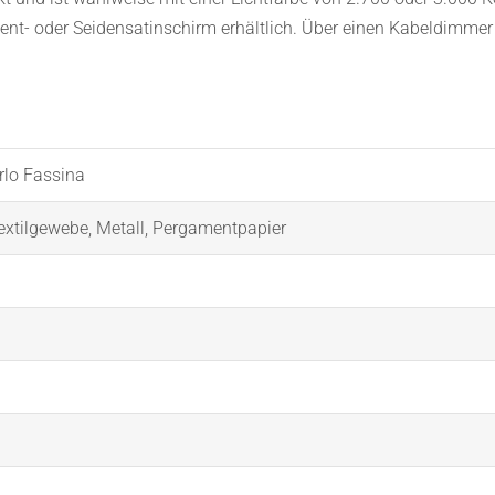
t- oder Seidensatinschirm erhältlich. Über einen Kabeldimmer l
rlo Fassina
extilgewebe
,
Metall
,
Pergamentpapier