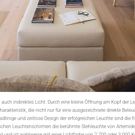
uch indirektes Licht. Durch eine kleine Öffnung am Kopf der Le
harakteristik, die nicht nur für eine ausgezeichnete direkte Be
adlinige und zeitlose Design der erfolgreichen Leuchte sind die
schen Leuchtenschirmen die berühmte Stehleuchte von Artemide
und ist wahlweise mit einer Lichtfarbe von 2.700 oder 3.000 Kelv