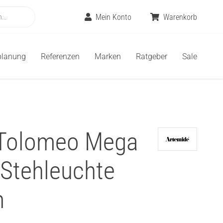
Mein Konto
Warenkorb
planung
Referenzen
Marken
Ratgeber
Sale
 Tolomeo Mega
 Stehleuchte
m