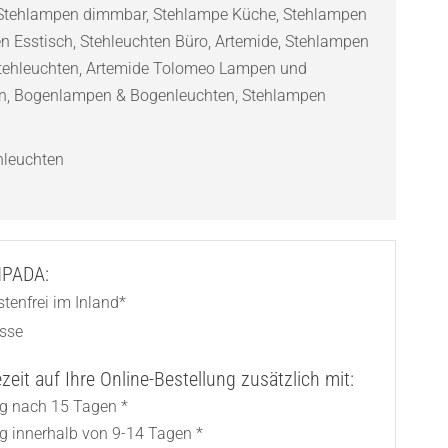
Stehlampen dimmbar
,
Stehlampe Küche
,
Stehlampen
n Esstisch
,
Stehleuchten Büro
,
Artemide
,
Stehlampen
tehleuchten
,
Artemide Tolomeo Lampen und
n
,
Bogenlampen & Bogenleuchten
,
Stehlampen
hleuchten
AMPADA:
tenfrei im Inland*
asse
eit auf Ihre Online-Bestellung zusätzlich mit:
ng nach 15 Tagen *
ng innerhalb von 9-14 Tagen *