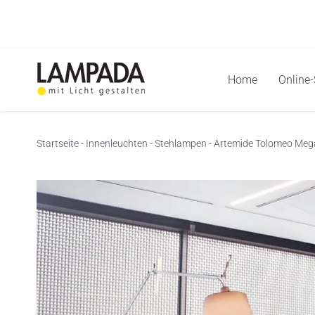
Skip
to
content
Home
Online
Startseite
-
Innenleuchten
-
Stehlampen
-
Artemide Tolomeo Mega