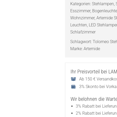
Kategorien:
Stehlampen
,
LED
Esszimmer
,
Bogenleuchte
Floor
Wohnzimmer
,
Artemide S
Stehleuchte
Leuchten
,
LED Stehlampe
Aluminium
Schlafzimmer
Menge
Schlagwort:
Tolomeo Ste
Marke:
Artemide
Ihr Preisvorteil bei L
Ab 150 € Versandkos
3% Skonto bei Vork
Wir belohnen die Wartez
3% Rabatt bei Lieferu
2% Rabatt bei Lieferu