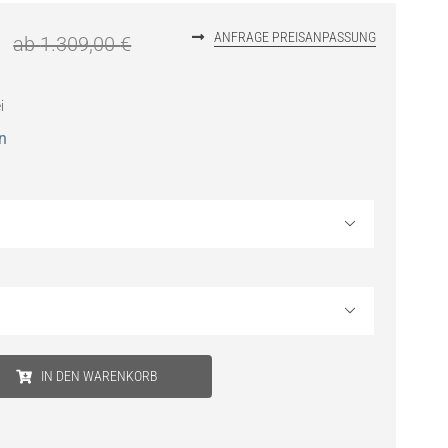
€
ANFRAGE PREISANPASSUNG
ab
1.309,00
€
i
n


IN DEN WARENKORB