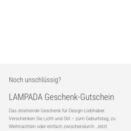
ARTEMIDE Tolomeo Micro Color Matt Edition 2025 Tischleuchte
295,00
€
20% Rabatt!
Artemide Eclisse x Squid Game – Special Edition in Pink
208,00
€
260,00
€
Noch unschlüssig?
LAMPADA Geschenk-Gutschein
Das strahlende Geschenk für Design-Liebhaber:
Verschenken Sie Licht und Stil – zum Geburtstag, zu
Weihnachten oder einfach zwischendurch. Jetzt