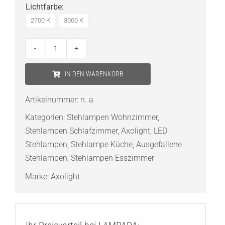
Lichtfarbe
:
2700 K
3000 K
Axolight
Paralela
IN DEN WARENKORB
LED-
Stehleuchte
Artikelnummer:
n. a.
Menge
Kategorien:
Stehlampen Wohnzimmer
,
Stehlampen Schlafzimmer
,
Axolight
,
LED
Stehlampen
,
Stehlampe Küche
,
Ausgefallene
Stehlampen
,
Stehlampen Esszimmer
Marke:
Axolight