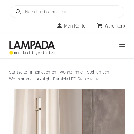
Skip
Products
to
search
content
Mein Konto
Warenkorb
Togg
Navig
Home
Startseite
-
Innenleuchten
-
Wohnzimmer
-
Stehlampen
Wohnzimmer
-
Axolight Paralela LED-Stehleuchte
Online-Shop
Innenleuchten
Räume
Außenleuchten