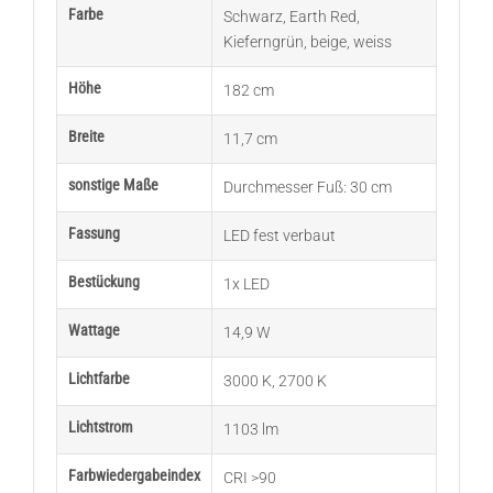
Farbe
Schwarz
,
Earth Red
,
Kieferngrün
,
beige
,
weiss
Höhe
182 cm
Breite
11,7 cm
sonstige Maße
Durchmesser Fuß: 30 cm
Fassung
LED fest verbaut
Bestückung
1x LED
Wattage
14,9 W
Lichtfarbe
3000 K
,
2700 K
Lichtstrom
1103 lm
Farbwiedergabeindex
CRI >90