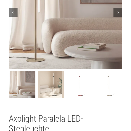
Lichtplanung
Referenzen
Marken
Ratgeber
Sale
Axolight Paralela LED-
Stehleuchte