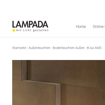
Skip
to
content
Home
Online
Startseite
-
Außenleuchten
-
Bodenleuchten Außen
-
B.lux AMS