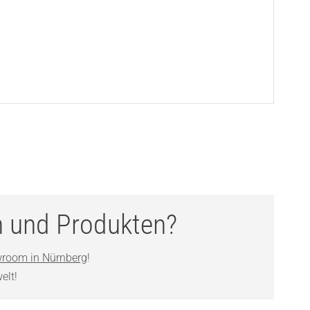
n und Produkten?
room in Nürnberg
!
elt!