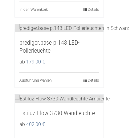
In den Warenkorb
Details
prediger.base p.148 LED-
Pollerleuchte
ab
179,00
€
Ausführung wählen
Dieses
Details
Produkt
weist
mehrere
Estiluz Flow 3730 Wandleuchte
Varianten
auf.
ab
402,00
€
Die