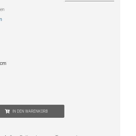
ten
n
0cm
IN DEN WARENKORB