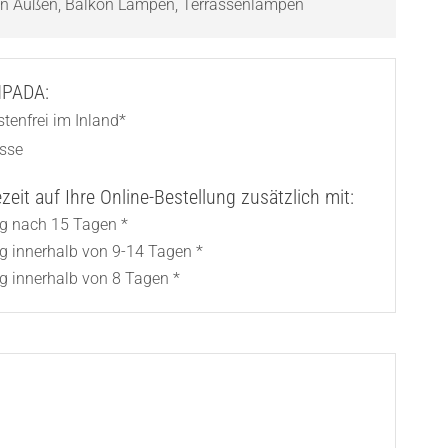
en Außen
,
Balkon Lampen
,
Terrassenlampen
AMPADA:
tenfrei im Inland*
asse
eit auf Ihre Online-Bestellung zusätzlich mit:
ng nach 15 Tagen *
ng innerhalb von 9-14 Tagen *
g innerhalb von 8 Tagen *