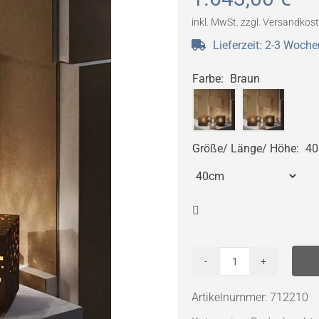
inkl. MwSt.
zzgl.
Versandkos
Lieferzeit:
2-3 Woche
Farbe
:
Braun
Größe/ Länge/ Höhe
:
4

B.lux
AMS
Artikelnummer:
712210
Menge