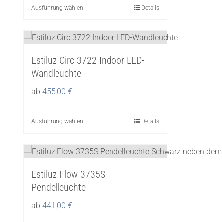
Optionen
Ausführung wählen
Dieses
Details
können
Produkt
auf
weist
der
mehrere
Produktseite
Estiluz Circ 3722 Indoor LED-
Varianten
gewählt
Wandleuchte
auf.
werden
Die
ab
455,00
€
Optionen
können
Ausführung wählen
Dieses
Details
auf
Produkt
der
weist
Produktseite
mehrere
gewählt
Estiluz Flow 3735S
Varianten
werden
Pendelleuchte
auf.
Die
ab
441,00
€
Optionen