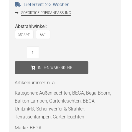
Lieferzeit:
2-3 Wochen
SOFORTIGE PREISANPASSUNG
Abstrahlwinkel
:
50°/74°
66°
Bega
Gartenscheinwerfer
IN DEN WARENKORB
BEGA
UniLink®Play
Artikelnummer:
n. a.
mit
Kategorien:
Außenleuchten
,
BEGA
,
Bega Boom
,
Erdspieß
Balkon Lampen
,
Gartenleuchten
,
BEGA
Menge
UniLink®
,
Scheinwerfer & Strahler
,
Terrassenlampen
,
Gartenleuchten
Marke:
BEGA