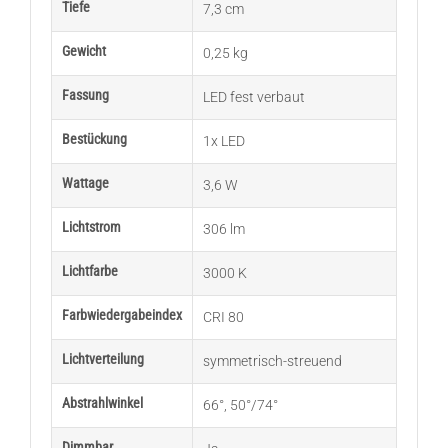
Tiefe
7,3 cm
Gewicht
0,25 kg
Fassung
LED fest verbaut
Bestückung
1x LED
Wattage
3,6 W
Lichtstrom
306 lm
Lichtfarbe
3000 K
Farbwiedergabeindex
CRI 80
Lichtverteilung
symmetrisch-streuend
Abstrahlwinkel
66°
,
50°/74°
Dimmbar