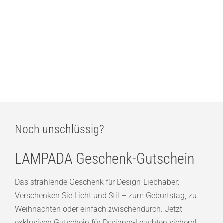
389,00
€
Bega Garten- und Wegeleuchte einseitig freistrahlend
514,00
€
Noch unschlüssig?
LAMPADA Geschenk-Gutschein
Das strahlende Geschenk für Design-Liebhaber:
Verschenken Sie Licht und Stil – zum Geburtstag, zu
Weihnachten oder einfach zwischendurch. Jetzt
exklusiven Gutschein für Designer-Leuchten sichern!